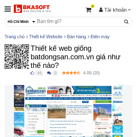
0
Tài khoản
Hồ Chí Minh
Trang chủ
Thiết kế Website
Bán hàng
Điện máy
Thiết kế web giống
batdongsan.com.vn giá như
thế nào?
4.05
(
20
)
49
0
●
●