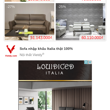
114.811.171₫
70.
-21%
-10%
Sofa nhập khẩu Italia thật 100%
®
Nội thất Vietdy
48.109.000₫
158.
-25%
-14%
200.179.000₫
79.