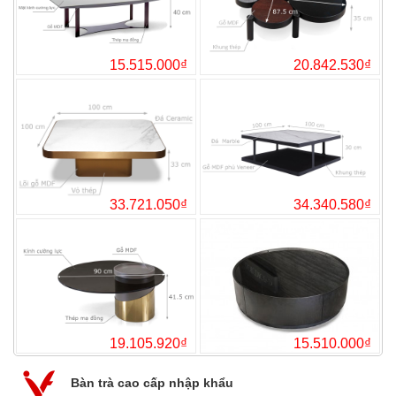
22.556.700₫
21.
15.515.000₫
20.
33.721.050₫
34.
Bàn trà cao cấp nhập khẩu
-4%