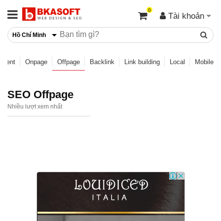
0
Tài khoản
Hồ Chí Minh
ntent
Onpage
Offpage
Backlink
Link building
Local
Mobile
SEO Offpage
Nhiều lượt xem nhất