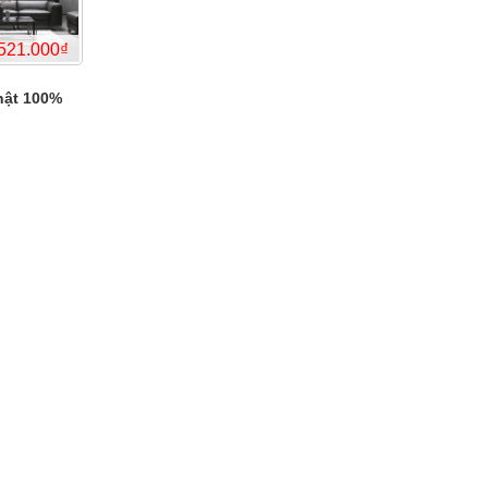
%
-39%
thật 100%
51.143.000₫
74.500.000₫
%
-13%
58.531.000₫
100.302.000₫
%
-14%
221.565.000₫
125.521.000₫