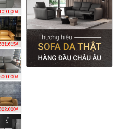
%
-25%
49.990.000₫
200.179.000₫
%
-21%
128.067.000₫
48.109.000₫
%
-11%
99.987.000₫
98.631.615₫