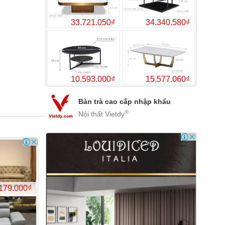
18.0
33.7
Bàn trà cao cấp nhập khẩu
®
Nội thất Vietdy
10.5