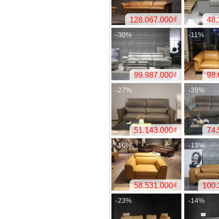
-26
-20
-30