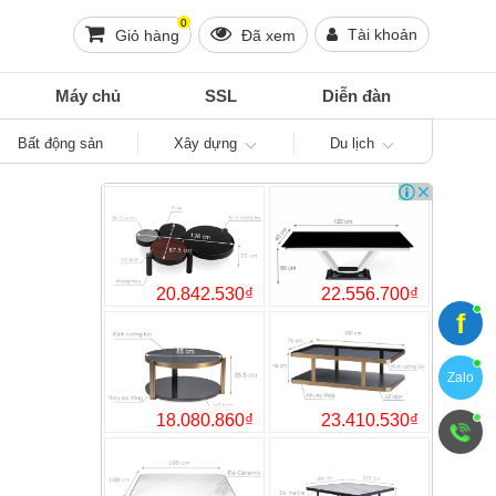
0
Tài khoản
Giỏ hàng
Đã xem
Máy chủ
SSL
Diễn đàn
Bất động sản
Xây dựng
Du lịch
f
20.8
Zalo