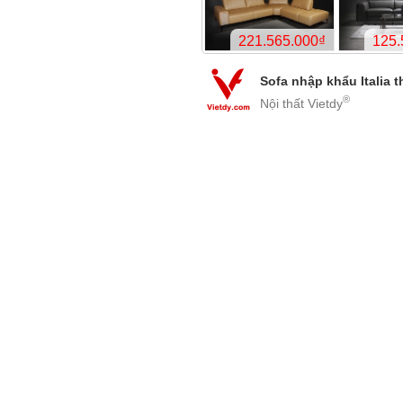
-27
Sofa nhập khẩu Italia 
®
Nội thất Vietdy
-16
-23