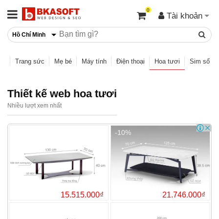
0
Tài khoản
Hồ Chí Minh
hồ
Trang sức
Mẹ bé
Máy tính
Điện thoại
Hoa tươi
Sim số
Thiết kế web hoa tươi
Nhiều lượt xem nhất
-10%