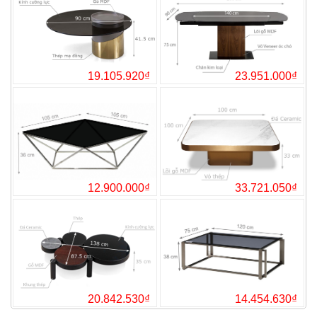
15.515.000₫
21.
-5%
19.105.920₫
23.
-5%
12.900.000₫
33.