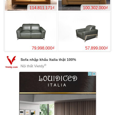
130.656.000₫
102.
-17%
-39%
Sofa nhập khẩu Italia thật 100%
®
Nội thất Vietdy
82.424.000₫
74.
-12%
-13%