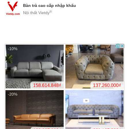
Bàn trà cao cấp nhập khẩu
®
Nội thất Vietdy
20.842.530₫
14.
-10%
-27%